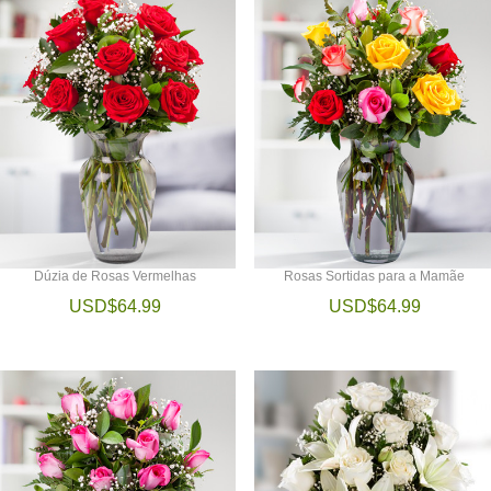
Dúzia de Rosas Vermelhas
Rosas Sortidas para a Mamãe
USD$64.99
USD$64.99