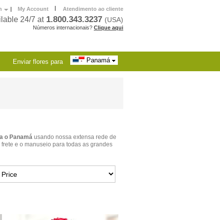
|
h
|
My Account
Atendimento ao cliente
1.800.343.3237
lable 24/7 at
(USA)
Números internacionais?
Clique aqui
Panamá
Enviar flores para
ra o Panamá
usando nossa extensa rede de
 frete e o manuseio para todas as grandes