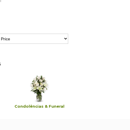
s
Condolências & Funeral
Aniversário