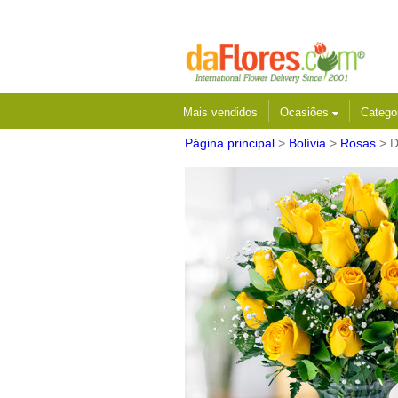
Mais vendidos
Ocasiões
Catego
Página principal
>
Bolívia
>
Rosas
> D