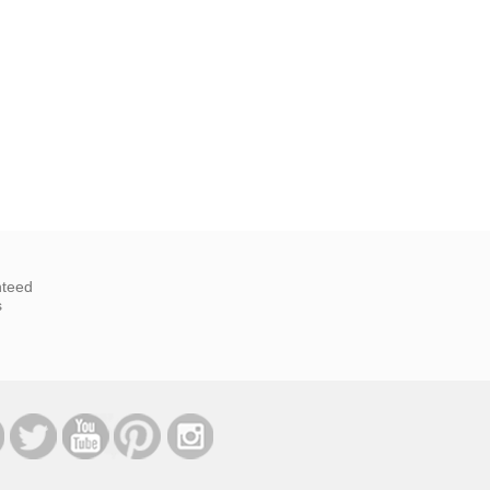
nteed
s