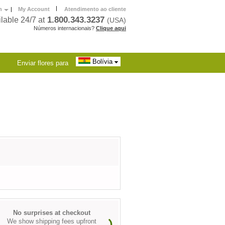
|
h
|
My Account
Atendimento ao cliente
1.800.343.3237
lable 24/7 at
(USA)
Números internacionais?
Clique aqui
Bolívia
Enviar flores para
No surprises at checkout
We show shipping fees upfront