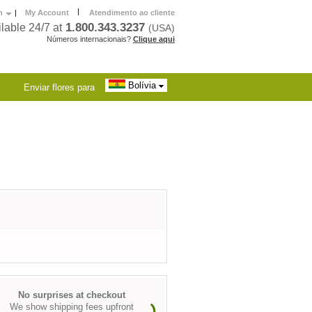
|
h
|
My Account
Atendimento ao cliente
1.800.343.3237
lable 24/7 at
(USA)
Números internacionais?
Clique aqui
Bolívia
Enviar flores para
No surprises at checkout
We show shipping fees upfront