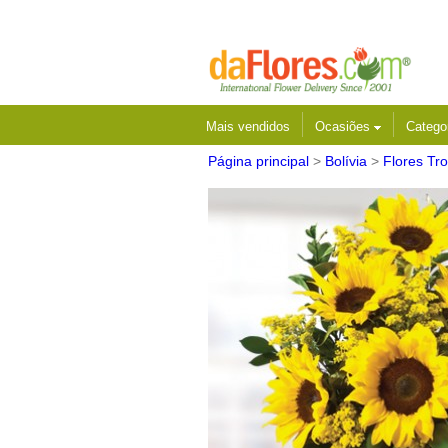
Mais vendidos
Ocasiões
Catego
Página principal
>
Bolívia
>
Flores Tro