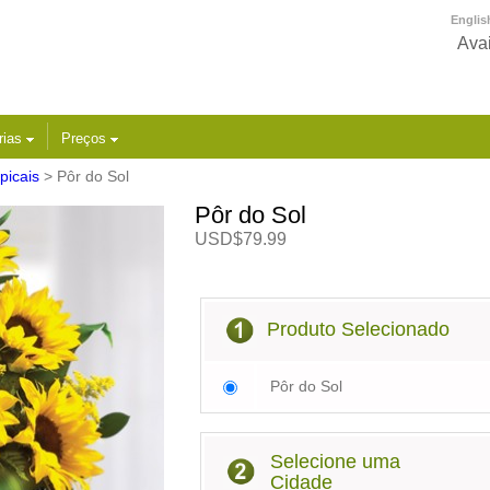
Englis
Avai
rias
Preços
picais
> Pôr do Sol
Pôr do Sol
USD$79.99
Produto Selecionado
Pôr do Sol
Selecione uma
Cidade