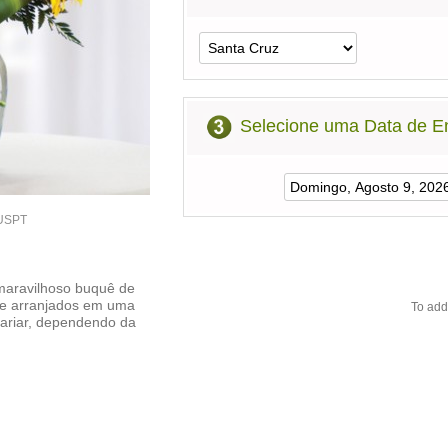
Selecione uma Data de E
1USPT
maravilhoso buquê de
te arranjados em uma
To add
e variar, dependendo da