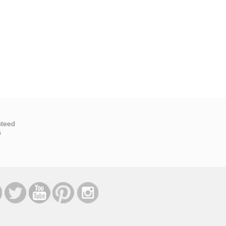
nteed
s