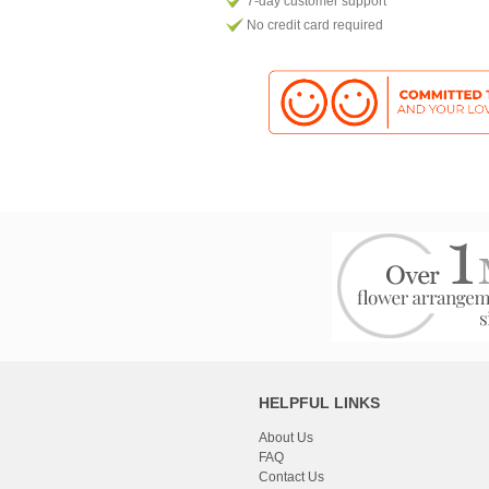
7-day customer support
No credit card required
HELPFUL LINKS
About Us
FAQ
Contact Us