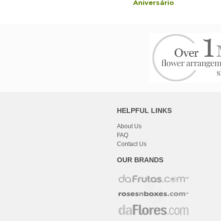
ondolências & Funeral
Aniversário
HELPFUL LINKS
About Us
FAQ
Contact Us
OUR BRANDS