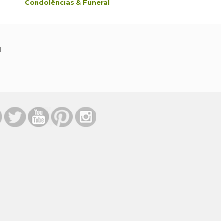
Condolências & Funeral
Aniversário
d