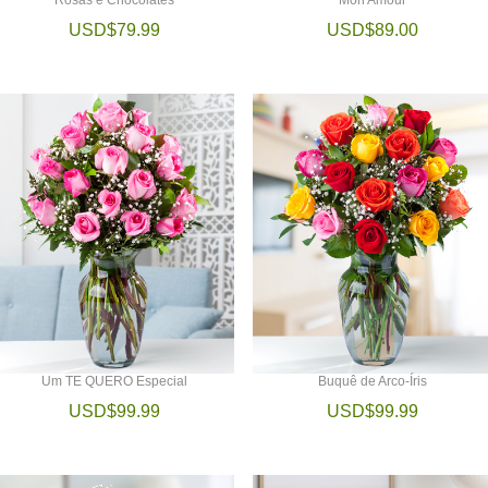
USD$79.99
USD$89.00
Um TE QUERO Especial
Buquê de Arco-Íris
USD$99.99
USD$99.99