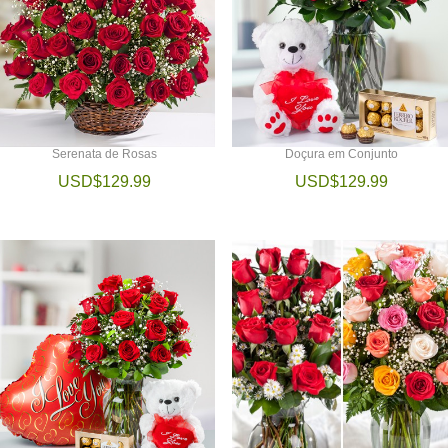
Serenata de Rosas
Doçura em Conjunto
USD$129.99
USD$129.99