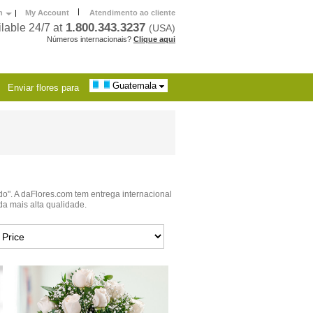
|
h
|
My Account
Atendimento ao cliente
1.800.343.3237
lable 24/7 at
(USA)
Números internacionais?
Clique aqui
Guatemala
Enviar flores para
o". A daFlores.com tem entrega internacional
da mais alta qualidade.