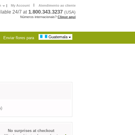
|
h
|
My Account
Atendimento ao cliente
1.800.343.3237
lable 24/7 at
(USA)
Números internacionais?
Clique aqui
Guatemala
Enviar flores para
a)
No surprises at checkout