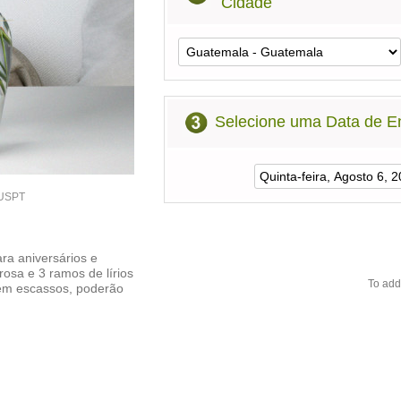
Cidade
Selecione uma Data de E
8USPT
ara aniversários e
osa e 3 ramos de lírios
To add
erem escassos, poderão