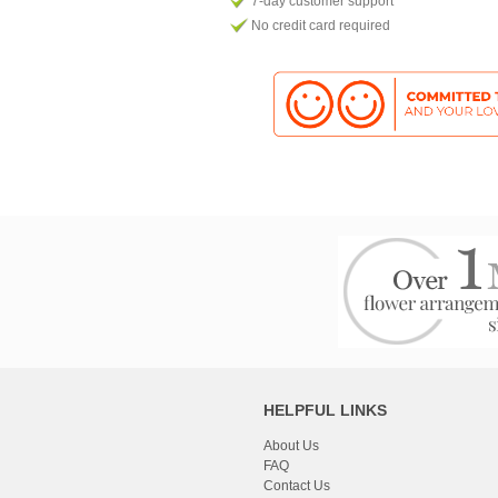
7-day customer support
No credit card required
HELPFUL LINKS
About Us
FAQ
Contact Us