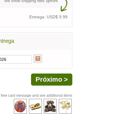
We show shipping fees upfront
Entrega: USD$
9.99
ntrega
 free card message and see additional items