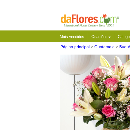
Mais vendidos
Ocasiões
Catego
Página principal
>
Guatemala
>
Buquê