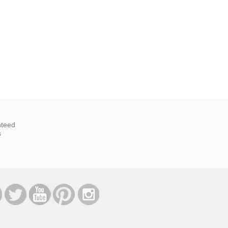
nteed
s