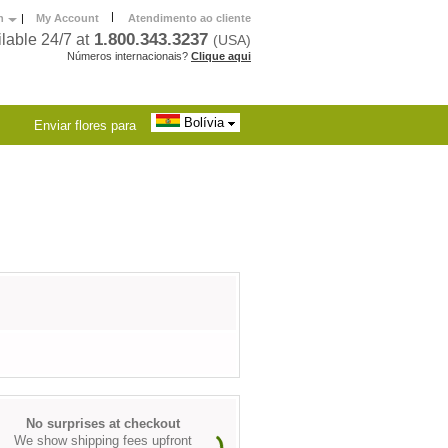
|
h
|
My Account
Atendimento ao cliente
1.800.343.3237
lable 24/7 at
(USA)
Números internacionais?
Clique aqui
Bolívia
Enviar flores para
No surprises at checkout
We show shipping fees upfront