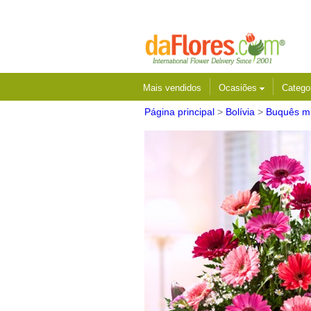
Mais vendidos
Ocasiões
Catego
Página principal
>
Bolívia
>
Buquês mi