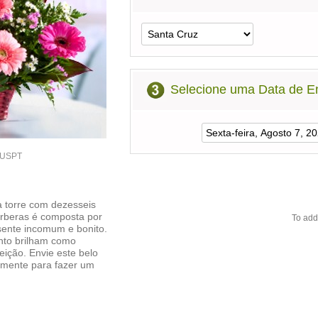
Selecione uma Data de E
7USPT
torre com dezesseis
érberas é composta por
To add
ente incomum e bonito.
nto brilham como
eição. Envie este belo
esmente para fazer um