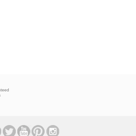
nteed
s